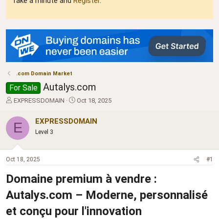
Take a minute and
Register
.
.com Domain Market
Autalys.com
For Sale
T
S
EXPRESSDOMAIN
Oct 18, 2025
h
t
r
a
EXPRESSDOMAIN
E
e
r
Level 3
a
t
d
d
s
a
Oct 18, 2025
#1
t
t
a
e
Domaine premium à vendre :
r
t
Autalys.com
– Moderne, personnalisé
e
r
et conçu pour l'innovation​