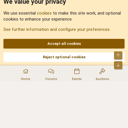
We value your privacy
Feedback
We use essential
cookies
to make this site work, and optional
cookies to enhance your experience.
Sitemap
See further information and configure your preferences
RSS
Accept all cookies
Top
Reject optional cookies
DNforum.com
AKA DNF ©2001-2026 | Managed by
No Stress Limited
Part of:
Domain Summit
,
Acorn Domains
,
ConsultDomain
,
IBF.lv
,
ForumNDD
,
Bot
Domainforum.ro
,
27.be
,
NamesLot
,
Hostmaria
Home
Forums
Events
Auctions